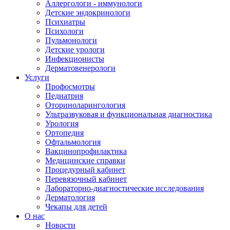
Аллергологи - иммунологи
Детские эндокринологи
Психиатры
Психологи
Пульмонологи
Детские урологи
Инфекционисты
Дерматовенерологи
Услуги
Профосмотры
Педиатрия
Оториноларингология
Ультразвуковая и функциональная диагностика
Урология
Ортопедия
Офтальмология
Вакцинопрофилактика
Медицинские справки
Процедурный кабинет
Перевязочный кабинет
Лабораторно-диагностические исследования
Дерматология
Чекапы для детей
О нас
Новости