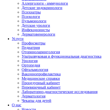
Аллергологи - иммунологи
Детские эндокринологи
Психиатры
Психологи
Пульмонологи
Детские урологи
Инфекционисты
Дерматовенерологи
Услуги
Профосмотры
Педиатрия
Оториноларингология
Ультразвуковая и функциональная диагностика
Урология
Ортопедия
Офтальмология
Вакцинопрофилактика
Медицинские справки
Процедурный кабинет
Перевязочный кабинет
Лабораторно-диагностические исследования
Дерматология
Чекапы для детей
О нас
Новости