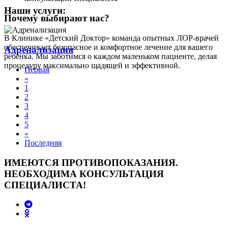
Наши услуги:
Почему выбирают нас?
В Клинике «Детский Доктор» команда опытных ЛОР-врачей
обеспечивает безопасное и комфортное лечение для вашего
Адренализация
ребенка. Мы заботимся о каждом маленьком пациенте, делая
процедуру максимально щадящей и эффективной.
Первая
«
1
2
3
4
5
»
Последняя
ИМЕЮТСЯ ПРОТИВОПОКАЗАНИЯ.
НЕОБХОДИМА КОНСУЛЬТАЦИЯ
СПЕЦИАЛИСТА!