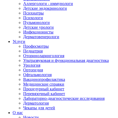
Аллергологи - иммунологи
Детские эндокринологи
Психиатры
Психологи
Пульмонологи
Детские урологи
Инфекционисты
Дерматовенерологи
Услуги
Профосмотры
Педиатрия
Оториноларингология
Ультразвуковая и функциональная диагностика
Урология
Ортопедия
Офтальмология
Вакцинопрофилактика
Медицинские справки
Процедурный кабинет
Перевязочный кабинет
Лабораторно-диагностические исследования
Дерматология
Чекапы для детей
О нас
Новости