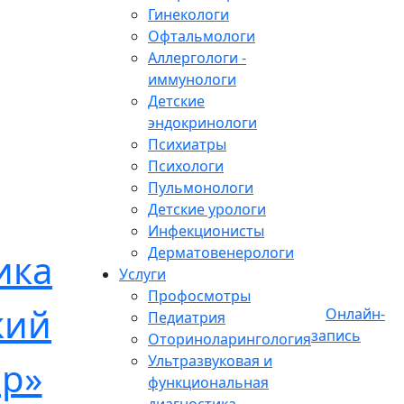
Гинекологи
Офтальмологи
Аллергологи -
иммунологи
Детские
эндокринологи
Психиатры
Психологи
Пульмонологи
Детские урологи
Инфекционисты
Дерматовенерологи
Услуги
Профосмотры
Онлайн-
Педиатрия
запись
Оториноларингология
Ультразвуковая и
функциональная