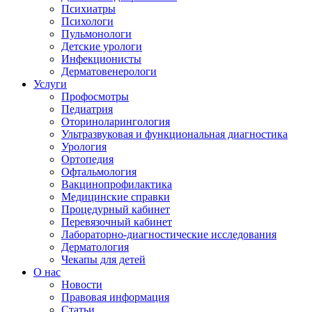
Психиатры
Психологи
Пульмонологи
Детские урологи
Инфекционисты
Дерматовенерологи
Услуги
Профосмотры
Педиатрия
Оториноларингология
Ультразвуковая и функциональная диагностика
Урология
Ортопедия
Офтальмология
Вакцинопрофилактика
Медицинские справки
Процедурный кабинет
Перевязочный кабинет
Лабораторно-диагностические исследования
Дерматология
Чекапы для детей
О нас
Новости
Правовая информация
Статьи